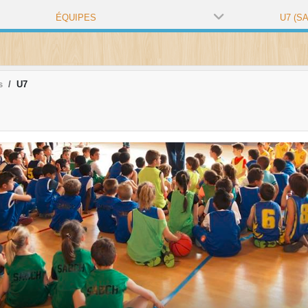
ÉQUIPES
U7 (SA
s
U7