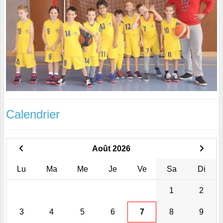
Calendrier
Août 2026
Lu
Ma
Me
Je
Ve
Sa
Di
1
2
3
4
5
6
7
8
9