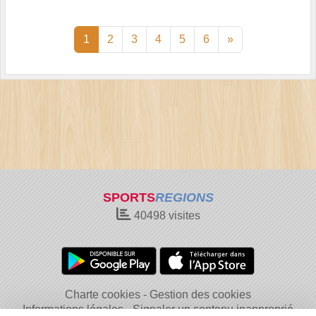
1
2
3
4
5
6
»
SPORTS
REGIONS
40498
visites
Charte cookies
Gestion des cookies
Informations légales
Signaler un contenu inapproprié