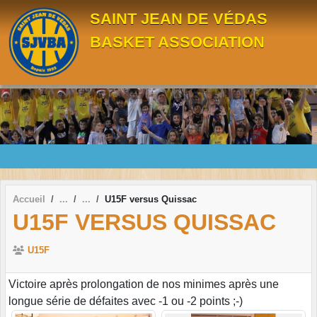
Panneau de gestion des cookies
SAINT JEAN DE VÉDAS
BASKET ASSOCIATION
Accueil
U15F versus Quissac
U15F VERSUS QUISSAC
U15F
Victoire après prolongation de nos minimes après une
longue série de défaites avec -1 ou -2 points ;-)